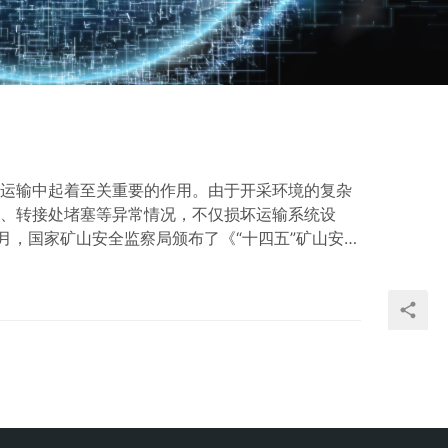
运输中起着至关重要的作用。由于开采环境的复杂
、转接处堵塞等异常情况，不仅损坏运输系统设
8月，国家矿山安全监察局颁布了《“十四五”矿山安全
石运输安全已成为“智慧矿山” 重要的建设内容。