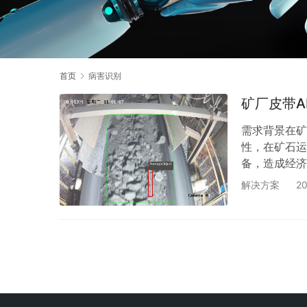
首页
病害识别
矿厂皮带A
需求背景在矿
性，在矿石运
备，造成经济
生产规划》，
解决方案
2
传统方案主要